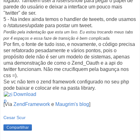
logado. Também usei a /users/show para pegar o papel de
parede do usuário e deixar a interface um pouco mais
"twitter" de ser.
5 - Na index ainda temos o handler de tweets, onde usamos
o /statuses/update para postar um tweet.
Perdão pela indentação que esta um lixo. Eu estou trocando meus tabs
por 4 espaços e essa faze de transição é bem complicada.
Por fim, o fonte de tudo isso, e novamente, o código precisa
ser refatorado pesadamente e vários pontos, pois o
propósito dele não é ser um modelo de sistemas, apenas
uma demonstração de como o Zend_Oauth e a api do
twitter funcionam. Não me crucifiquem pela bagunça nos
css =).
Se vc não tem o zend framework configurado no seu php
pode baixar e colocar ele na pasta library.
Download
[Via
ZendFramework
e
Maugrim's blog
]
Cesar Scur
Compartilhar