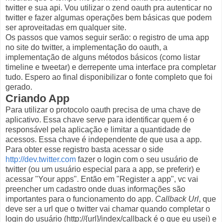
twitter e sua api. Vou utilizar o zend oauth pra autenticar no
twitter e fazer algumas operações bem básicas que podem
ser aproveitadas em qualquer site.
Os passos que vamos seguir serão: o registro de uma app
no site do twitter, a implementação do oauth, a
implementação de alguns métodos básicos (como listar
timeline e tweetar) e derrepente uma interface pra completar
tudo. Espero ao final disponibilizar o fonte completo que foi
gerado.
Criando App
Para utilizar o protocolo oauth precisa de uma chave de
aplicativo. Essa chave serve para identificar quem é o
responsável pela aplicação e limitar a quantidade de
acessos. Essa chave é independente de que usa a app.
Para obter esse registro basta acessar o side
http://dev.twitter.com
fazer o login com o seu usuário de
twitter (ou um usuário especial para a app, se preferir) e
acessar "Your apps". Então em "Register a app", vc vai
preencher um cadastro onde duas informações são
importantes para o funcionamento do app.
Callback Url
, que
deve ser a url que o twitter vai chamar quando completar o
login do usuário (http://{url}/index/callback é o que eu usei) e