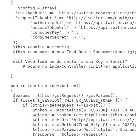
   {

      $config = array(

     'callbackUrl' => 'http://twitter.cesarscur.com/ind
     'requestTokenUrl' => 'http://twitter.com/oauth/req
           'authorizeUrl' => 'https://api.twitter.com/o
           'accessTokenUrl' => 'https://api.twitter.com
           'consumerKey' => '',

           'consumerSecret' => '',

    );

    $this->config = $config;

    $this->consumer = new Zend_Oauth_Consumer($config);
    die('Você lembrou de settar a sua Key e Secret?

        Procure no indexController::init()em applicatio
   }

   public function indexAction()

   {

    $params = $this->getRequest()->getParams();

    if (isset($_SESSION['TWITTER_ACCESS_TOKEN'])) {

        if ($this->getRequest()->isPost()) {

            $token = unserialize($_SESSION['TWITTER_ACC
            $client = $token->getHttpClient($this->conf
            $client->setUri('http://api.twitter.com/1/s
            $client->setMethod(Zend_Http_Client::POST);
            $client->setParameterPost('status', $params
            $response = $client->request();
