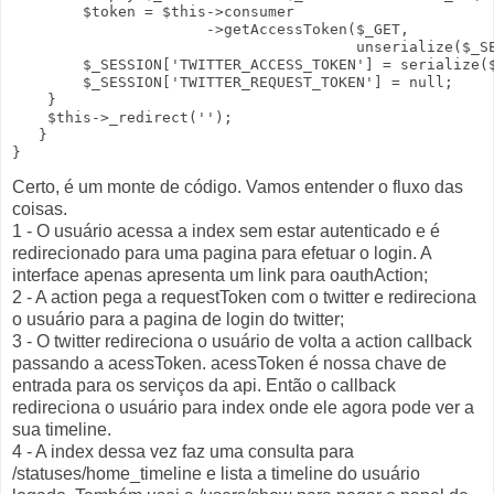
        $token = $this->consumer

                      ->getAccessToken($_GET,

                                       unserialize($_SE
        $_SESSION['TWITTER_ACCESS_TOKEN'] = serialize($
        $_SESSION['TWITTER_REQUEST_TOKEN'] = null;

    }

    $this->_redirect('');

   }

Certo, é um monte de código. Vamos entender o fluxo das
coisas.
1 - O usuário acessa a index sem estar autenticado e é
redirecionado para uma pagina para efetuar o login. A
interface apenas apresenta um link para oauthAction;
2 - A action pega a requestToken com o twitter e redireciona
o usuário para a pagina de login do twitter;
3 - O twitter redireciona o usuário de volta a action callback
passando a acessToken. acessToken é nossa chave de
entrada para os serviços da api. Então o callback
redireciona o usuário para index onde ele agora pode ver a
sua timeline.
4 - A index dessa vez faz uma consulta para
/statuses/home_timeline e lista a timeline do usuário