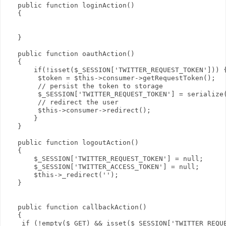
   public function loginAction()

   {

   }

   public function oauthAction()

   {

       if(!isset($_SESSION['TWITTER_REQUEST_TOKEN'])) {
        $token = $this->consumer->getRequestToken();

        // persist the token to storage

        $_SESSION['TWITTER_REQUEST_TOKEN'] = serialize(
        // redirect the user

        $this->consumer->redirect();

       }

   }   

   public function logoutAction()

   {

       $_SESSION['TWITTER_REQUEST_TOKEN'] = null;

       $_SESSION['TWITTER_ACCESS_TOKEN'] = null;

       $this->_redirect('');

   }

   public function callbackAction()

   {

    if (!empty($_GET) && isset($_SESSION['TWITTER_REQUE