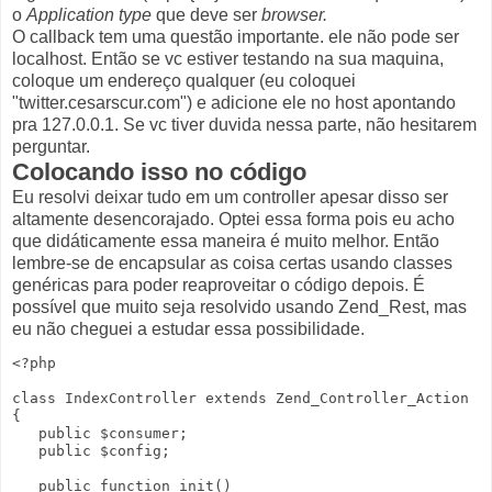
o
Application type
que deve ser
browser.
O callback tem uma questão importante. ele não pode ser
localhost. Então se vc estiver testando na sua maquina,
coloque um endereço qualquer (eu coloquei
"twitter.cesarscur.com") e adicione ele no host apontando
pra 127.0.0.1. Se vc tiver duvida nessa parte, não hesitarem
perguntar.
Colocando isso no código
Eu resolvi deixar tudo em um controller apesar disso ser
altamente desencorajado. Optei essa forma pois eu acho
que didáticamente essa maneira é muito melhor. Então
lembre-se de encapsular as coisa certas usando classes
genéricas para poder reaproveitar o código depois. É
possível que muito seja resolvido usando Zend_Rest, mas
eu não cheguei a estudar essa possibilidade.
<?php

class IndexController extends Zend_Controller_Action

{

   public $consumer;

   public $config;

   public function init()
