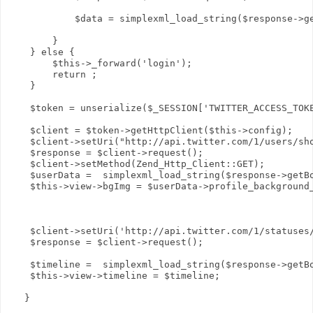
            $data = simplexml_load_string($response->ge
        }

    } else {

        $this->_forward('login');

        return ;

    }

    $token = unserialize($_SESSION['TWITTER_ACCESS_TOKE
    $client = $token->getHttpClient($this->config);

    $client->setUri("http://api.twitter.com/1/users/sho
    $response = $client->request();

    $client->setMethod(Zend_Http_Client::GET);

    $userData =  simplexml_load_string($response->getBo
    $this->view->bgImg = $userData->profile_background_
    $client->setUri('http://api.twitter.com/1/statuses/
    $response = $client->request();

    $timeline =  simplexml_load_string($response->getBo
    $this->view->timeline = $timeline;

   }
